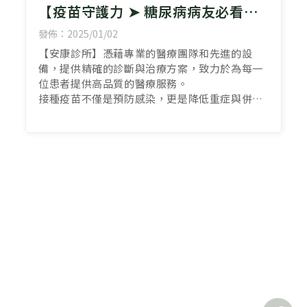
【疫苗守護力 ➤ 糖尿病病友必看】
您打對疫苗了嗎？糖尿病患者更要加
發佈：2025/01/02
強防護！高雄自費流感疫苗
【安康診所】憑藉專業的醫療團隊和先進的設
備，提供精確的診斷與治療方案，致力於為每一
位患者提供高品質的醫療服務。
接種疫苗不僅是預防感染，更是降低重症與併發
症的重要防線。
歡