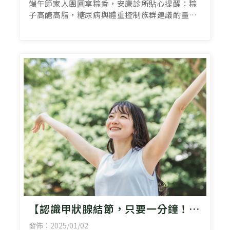
端午節家人團圓享粽香，安康診所貼心提醒：粽
子高醣高脂，糖尿病與體重控制族群建議酌量食
用，糯米不易消化，慢慢吃才不脹氣。美食節慶
兩不誤，吃
【認識甲狀腺結節，只要一分鐘！】
由前高醫 & 大同醫院內分泌新陳代
發佈：2025/01/02