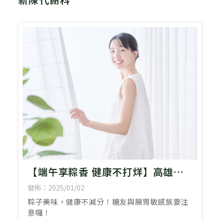
【端午享粽香 健康不打烊】高雄肝
膽腸胃科診所
發佈：2025/01/02
粽子美味，健康不減分！糖友與腸胃敏感族要注
意囉！