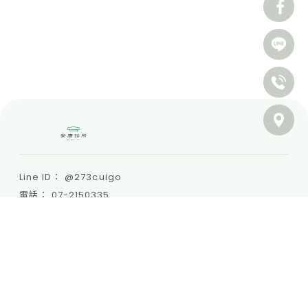
@273cuigo
07-2150335
annkangclinic@gmail.com
高雄市前金區自強三路201號
關於安康
最新消息
醫療團隊
醫療項目
門診時間
衛教文章
聯絡我們
掛號須知