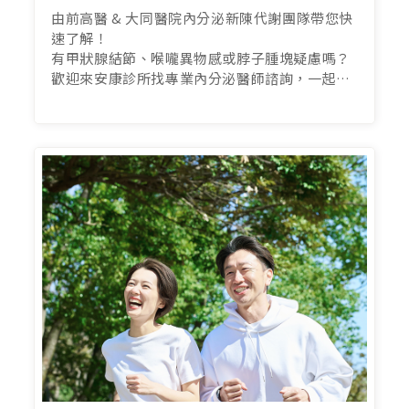
謝團隊帶您快速了解！
由前高醫 & 大同醫院內分泌新陳代謝團隊帶您快
速了解！
有甲狀腺結節、喉嚨異物感或脖子腫塊疑慮嗎？
歡迎來安康診所找專業內分泌醫師諮詢，一起守
護甲狀腺健康